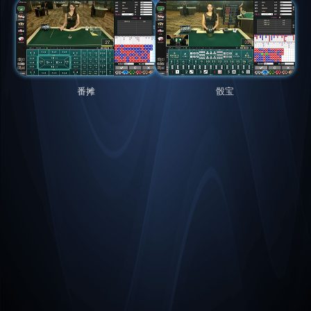
体育
彩票
番摊
骰宝
Bingo
Mines
Crash
RNG
Poker