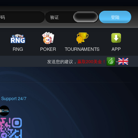
登陆
RNG
POKER
TOURNAMENTS
APP
发送您的建议，
赢取200美金！
 Support 24/7