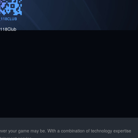
118Club
r your game may be. With a combination of technology expertise