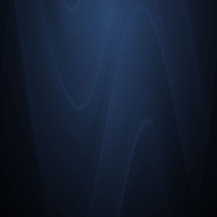
体育
彩票
Bingo
Mines
Crash
RNG
Poker