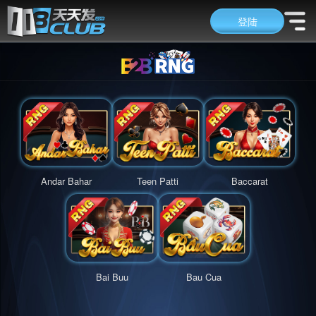
登陆
最新消息：B2B掃雷-龍塔來了，馬上玩！
首页
真人娱乐场
Andar Bahar
Teen Patti
Baccarat
电子游戏
Fortune
Bai Buu
Bau Cua