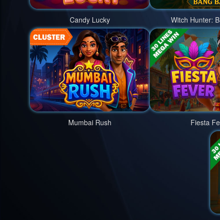
Candy Lucky
Witch Hunter: 
Mumbai Rush
Fiesta Fe