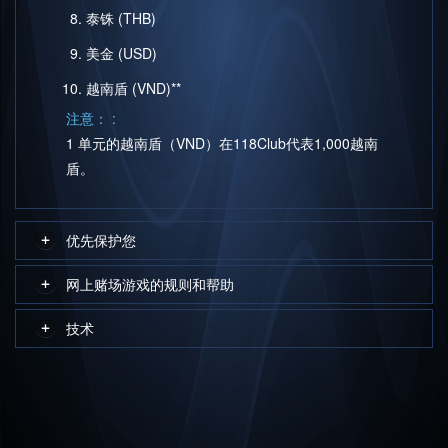
体育
泰铢 (THB)
美金 (USD)
彩票
越南盾 (VND)**
注意： :
Bingo
1 单元的越南盾（VND）在118Club代表1,000越南
盾。
Mines
优先保护您
Crash
网上赌场游戏的规则和帮助
技术
RNG
Poker