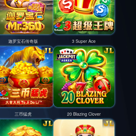
迦罗宝石传奇版
3 Super Ace
三币猛虎
20 Blazing Clover