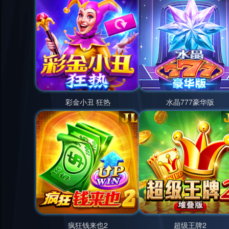
彩金小丑 狂热
水晶777豪华版
疯狂钱来也2
超级王牌2