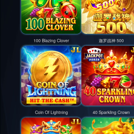
100 Blazing Clover
迦罗战神 500
Coin Of Lightning
40 Sparkling Crown