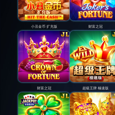
小丑金币 扩充版
财富之冠
财富之冠
超級王牌 極速版