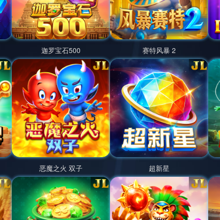
迦罗宝石500
赛特风暴 2
恶魔之火 双子
超新星