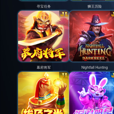
寻宝任务
狮王历险
幕府将军
Nightfall Hunting