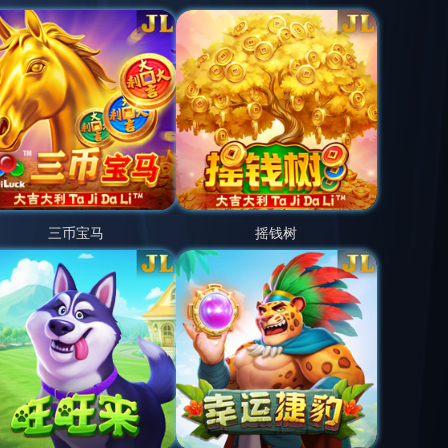
三币宝马
摇钱树