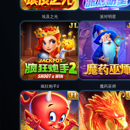
埃及之光
派对明星
疯狂炮手2
魔药巫师