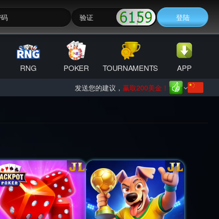
登陆
RNG
POKER
TOURNAMENTS
APP
发送您的建议，
赢取200美金！