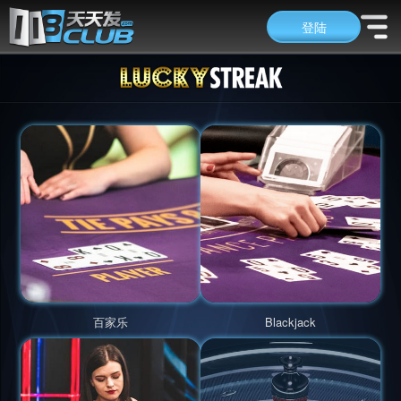
登陆
最新消息：B2B掃雷-龍塔來了，馬上玩！
首页
真人娱乐场
电子游戏
百家乐
Blackjack
Fortune