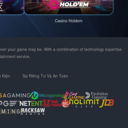
Casino Holdem
r your game may be. With a combination of technology expertise
tainment service.
u Kiện
Sự Riêng Tư Và An Toàn