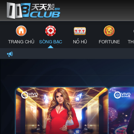
TRANG CHỦ
SÒNG BẠC
NỔ HŨ
FORTUNE
TH