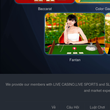
Baccarat
Color G
Fantan
We provide our members with LIVE CASINO,LIVE SPORTS and SLOT 
and market exper
Về
Câu Hỏi
Luật Chơi