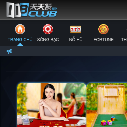
TRANG CHỦ
SÒNG BẠC
NỔ HŨ
FORTUNE
TH