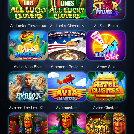
Thể Thao
Số Đề
All Lucky Clovers 40
All Lucky Clovers 5
All-Star Fruits
Bingo
Mines
Aloha King Elvis
American Roulette
Arrow Slot
Crash
RNG
Avalon: The Lost Kingdom
Aviamasters
Aztec Clusters
Poker