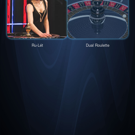
Thể Thao
Số Đề
Bingo
Ru-Lét
Dual Roulette
Mines
Crash
RNG
Poker