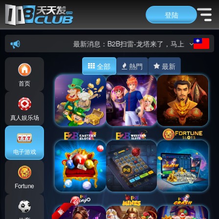
登陆
最新消息：B2B扫雷-龙塔来了，马上玩！
全部
熱門
最新
首页
真人娱乐场
电子游戏
Fortune
新