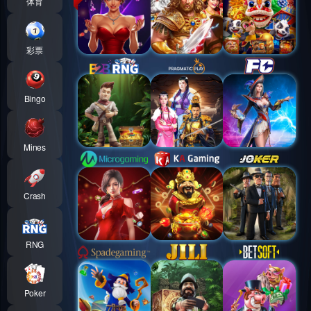
体育
彩票
Bingo
Mines
Crash
RNG
Poker