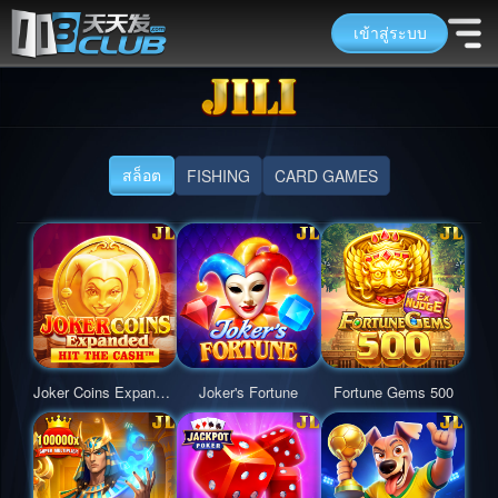
เข้าสู่ระบบ
ข่าวล่าสุด: เหมือง B2B - ดราก้อนทาวเวอร์ มาแล้ว เล่นได้เล
สล็อต
FISHING
CARD GAMES
บ้าน
คาสิโน สด
สล็อต
Joker Coins Expanded
Joker's Fortune
Fortune Gems 500
Fortune